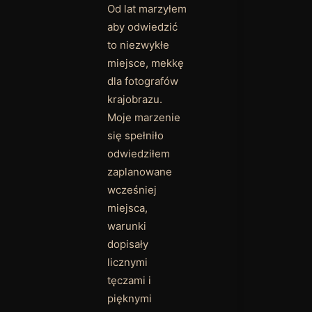
Lofoty
Bez
LOFOTY |
NORWEGIA
kategorii
Od lat marzyłem
aby odwiedzić
to niezwykłe
miejsce, mekkę