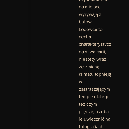
Bez
SZWAJCARIA
kategorii
Szwajcaria mały
kraj usłany
samymi górami
i to z
przytupem.
Miejsca
wymagające
wysiłku ale za
to po dotarciu
na miejsce
wyrywają z
butów.
Lodowce to