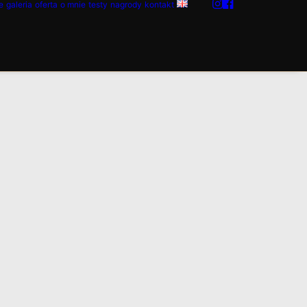
e
galeria
oferta
o mnie
testy
nagrody
kontakt